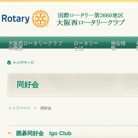
大阪西ロータリークラブ
ロータリー
例会情
の概要
とは
報
同好会
トップページ
＞
同好会
囲碁同好会
Igo Club