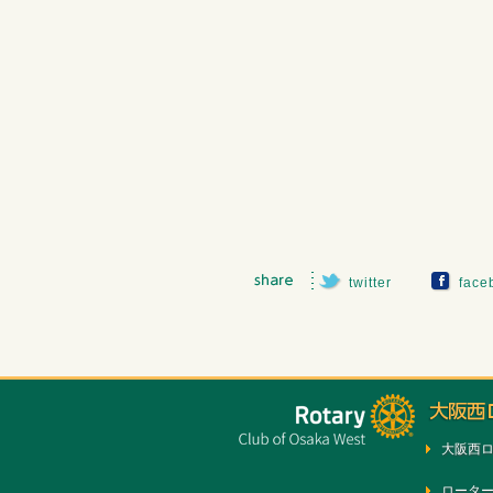
twitter
face
大阪西
ロータ