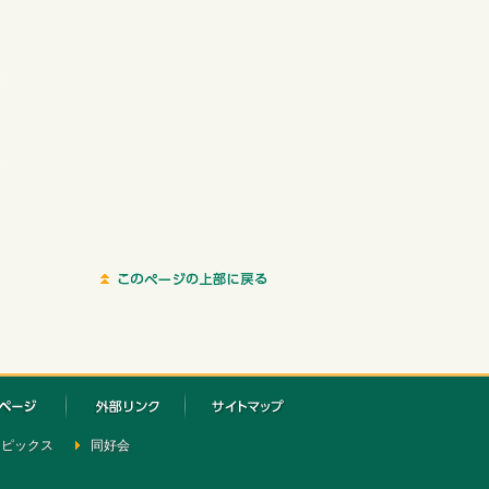
ク
）
ク
ク
トピックス
同好会