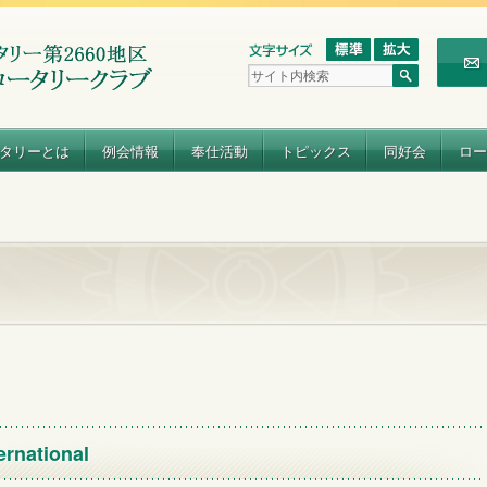
タリーとは
例会情報
奉仕活動
トピックス
同好会
ロー
ernational