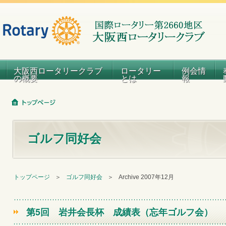
大阪西ロータリークラブ
ロータリー
例会情
の概要
とは
報
ゴルフ同好会
トップページ
＞
ゴルフ同好会
＞
Archive 2007年12月
第5回 岩井会長杯 成績表（忘年ゴルフ会）