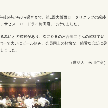
日午後6時から8時過ぎまで、第1回大阪西ロータリクラブの親睦
「アサヒスーパードライ梅田店」で持ちました。
図る為にとの挨拶があり、次にＯＢの河合司二さんの乾杯で始
ンバーで大いにビール飲み、会員同士の軽快な、饒舌な会話に暑
ごしました。
（世話人 米川仁章）