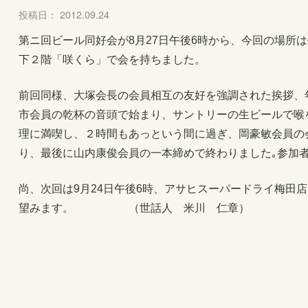
投稿日： 2012.09.24
第ニ回ビール同好会が8月27日午後6時から、今回の場所
下２階「咲くら」で会を持ちました。
前回同様、大塚会長の会員相互の友好を強調された挨拶、
市会員の乾杯の音頭で始まり、サントリーの生ビールで喉
理に満喫し、２時間もあっという間に過ぎ、岡豪敏会員の
り、最後に山内康俊会員の一本締めで終わりました｡参加者
尚、次回は9月24日午後6時、アサヒスーパードライ梅田
望みます。 （世話人 米川 仁章）