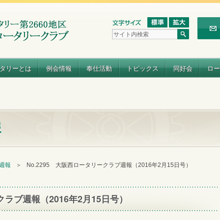
タリーとは
例会情報
奉仕活動
トピックス
同好会
ロー
報
 週報
＞
No.2295 大阪西ロータリークラブ週報（2016年2月15日号）
クラブ週報（2016年2月15日号）