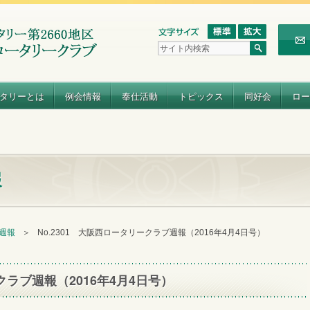
タリーとは
例会情報
奉仕活動
トピックス
同好会
ロー
報
 週報
＞
No.2301 大阪西ロータリークラブ週報（2016年4月4日号）
クラブ週報（2016年4月4日号）