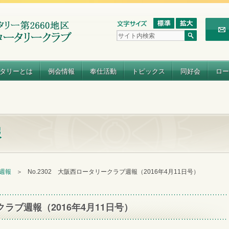
タリーとは
例会情報
奉仕活動
トピックス
同好会
ロー
報
 週報
＞
No.2302 大阪西ロータリークラブ週報（2016年4月11日号）
クラブ週報（2016年4月11日号）