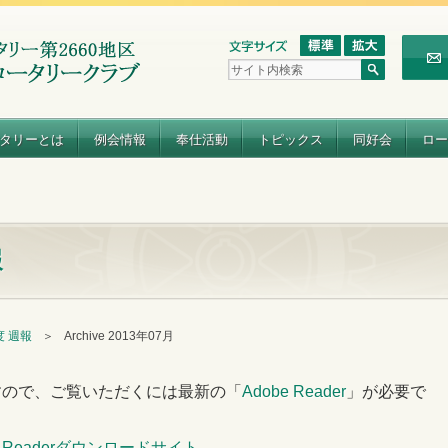
タリーとは
例会情報
奉仕活動
トピックス
同好会
ロー
報
年度 週報
＞
Archive 2013年07月
すので、ご覧いただくには最新の「
Adobe Reader
」が必要で
e Readerダウンロードサイト