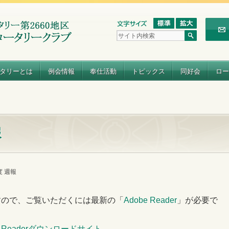
タリーとは
例会情報
奉仕活動
トピックス
同好会
ロー
報
年度 週報
すので、ご覧いただくには最新の「
Adobe Reader
」が必要で
e Readerダウンロードサイト