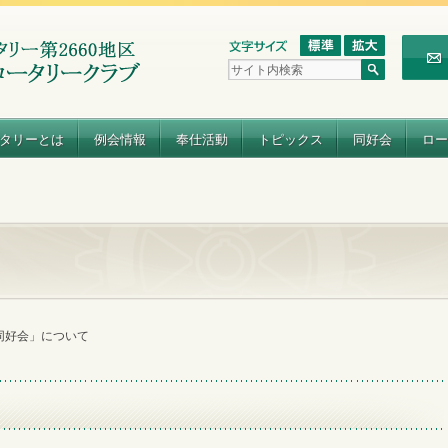
タリーとは
例会情報
奉仕活動
トピックス
同好会
ロー
同好会」について