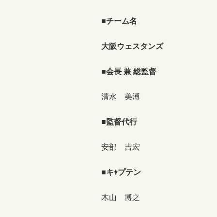
■チーム名
大阪ウェスタンズ
■会長 兼 総監督
清水 美溥
■監督代行
安部 吉宏
■キｬプテン
木山 博之