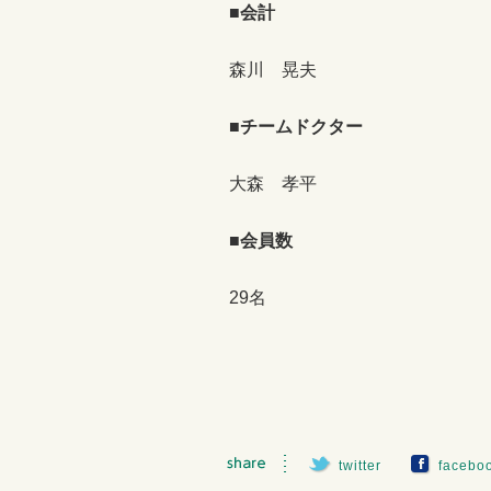
■会計
森川 晃夫
■チームドクター
大森 孝平
■会員数
29名
twitter
facebo