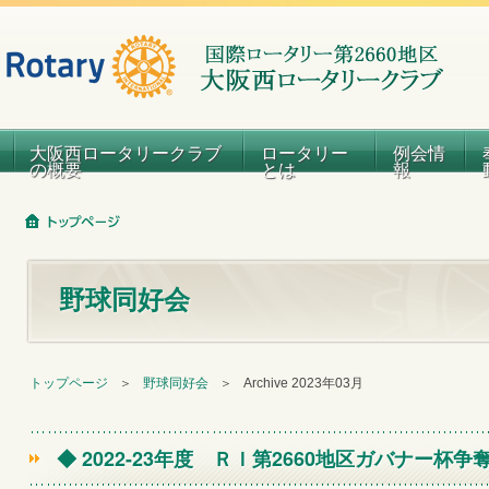
大阪西ロータリークラブ
ロータリー
例会情
の概要
とは
報
野球同好会
トップページ
＞
野球同好会
＞
Archive 2023年03月
◆ 2022-23年度 ＲＩ第2660地区ガバナー杯