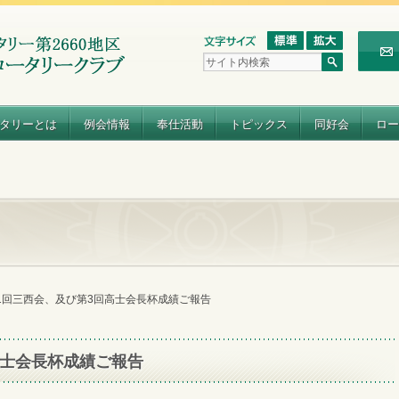
タリーとは
例会情報
奉仕活動
トピックス
同好会
ロー
31回三西会、及び第3回高士会長杯成績ご報告
高士会長杯成績ご報告