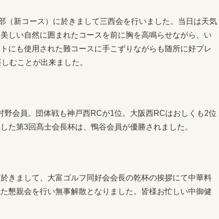
楽部（新コース）に於きまして三西会を行いました。当日は天気
い美しい自然に囲まれたコースを前に胸を高鳴らせながら、い
ントにも使用された難コースに手こずりながらも随所に好プレ
楽しむことが出来ました。
村野会員。団体戦も神戸西RCが1位。大阪西RCはおしくも2位
した第3回髙士会長杯は、鴨谷会員が優勝されました。
に於きまして、大富ゴルフ同好会会長の乾杯の挨拶にて中華料
ねた懇親会を行い無事解散となりました。皆様お忙しい中御健