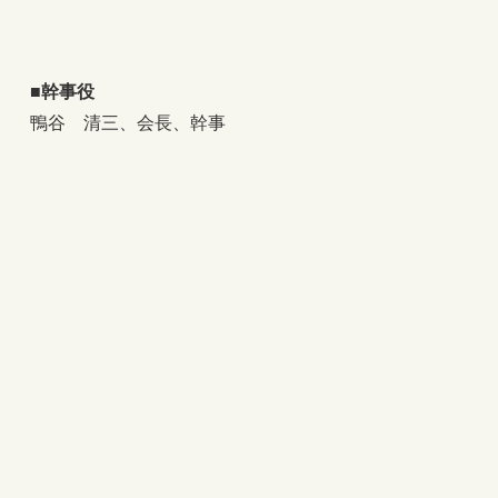
■幹事役
鴨谷 清三、会長、幹事