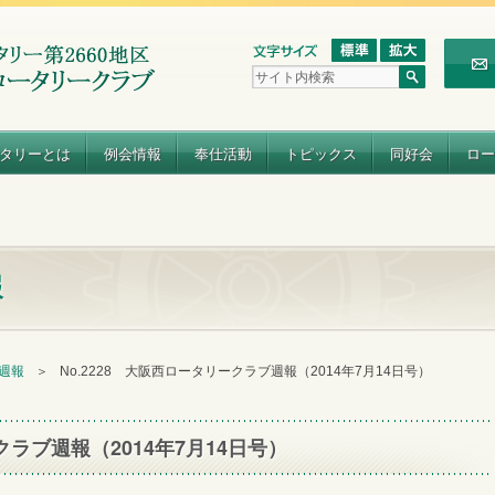
タリーとは
例会情報
奉仕活動
トピックス
同好会
ロー
報
 週報
＞
No.2228 大阪西ロータリークラブ週報（2014年7月14日号）
クラブ週報（2014年7月14日号）