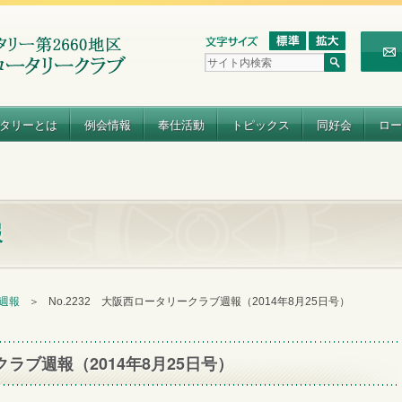
タリーとは
例会情報
奉仕活動
トピックス
同好会
ロー
報
 週報
＞
No.2232 大阪西ロータリークラブ週報（2014年8月25日号）
クラブ週報（2014年8月25日号）