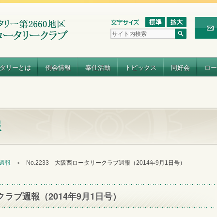
タリーとは
例会情報
奉仕活動
トピックス
同好会
ロー
報
 週報
＞
No.2233 大阪西ロータリークラブ週報（2014年9月1日号）
クラブ週報（2014年9月1日号）