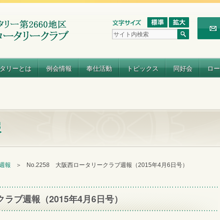
タリーとは
例会情報
奉仕活動
トピックス
同好会
ロー
報
 週報
＞
No.2258 大阪西ロータリークラブ週報（2015年4月6日号）
クラブ週報（2015年4月6日号）