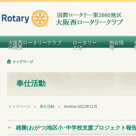
大阪西ロータリークラブ
ロータリー
例会情
の概要
とは
報
奉仕活動
トップページ
＞
奉仕活動
＞
Archive 2012年11月
雄勝(おがつ)地区小･中学校支援プロジェクト報