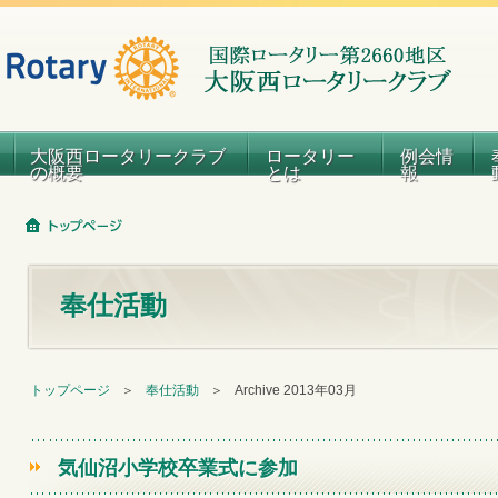
大阪西ロータリークラブ
ロータリー
例会情
の概要
とは
報
奉仕活動
トップページ
＞
奉仕活動
＞
Archive 2013年03月
気仙沼小学校卒業式に参加