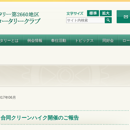
タリーとは
例会情報
奉仕活動
トピックス
同好会
ロー
2017年06月
Ｃ合同クリーンハイク開催のご報告