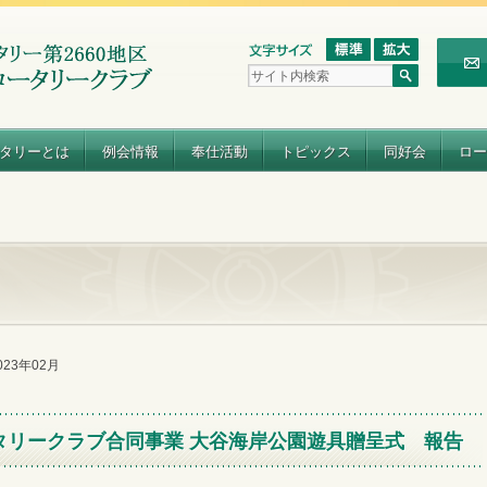
タリーとは
例会情報
奉仕活動
トピックス
同好会
ロー
2023年02月
タリークラブ合同事業 大谷海岸公園遊具贈呈式 報告