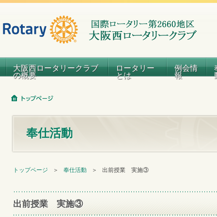
大阪西ロータリークラブ
ロータリー
例会情
の概要
とは
報
奉仕活動
トップページ
＞
奉仕活動
＞
出前授業 実施③
出前授業 実施③