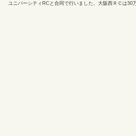
ユニバーシティRCと合同で行いました。大阪西ＲＣは30