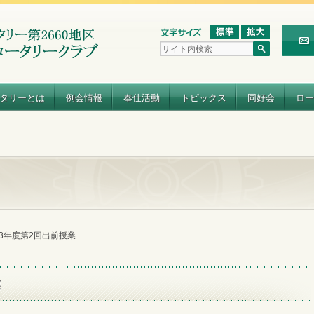
タリーとは
例会情報
奉仕活動
トピックス
同好会
ロー
013年度第2回出前授業
業