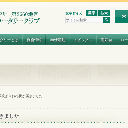
タリーとは
例会情報
奉仕活動
トピックス
同好会
ロー
学校よりお礼状が届きました
きました