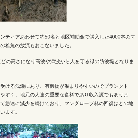
ンティアあわせて約50名と地区補助金で購入した4000本のマ
ニの稚魚の放流もおこないました。
ほどの高さになり高波や津波から人を守る緑の防波堤となりま
を受ける浅瀬にあり、有機物が溜まりやすいのでプランクト
みやすく、地元の人達の重要な食料であり収入源でもありま
って急速に減少を続けており、マングローブ林の回復はどの地
ています。