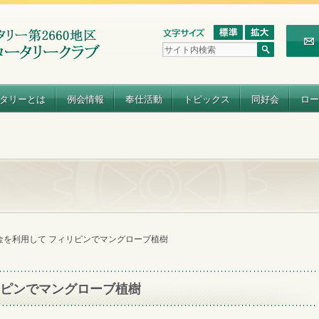
タリーとは
例会情報
奉仕活動
トピックス
同好会
ロー
金を利用して フィリピンでマングローブ植樹
リピンでマングローブ植樹