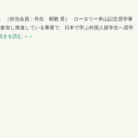
例会） （担当会員：丹生 昭教 君） ロータリー米山記念奨学事
が参加し推進している事業で、日本で学ぶ外国人留学生へ奨学
続きを読む
＞＞