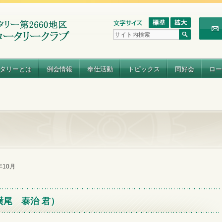
タリーとは
例会情報
奉仕活動
トピックス
同好会
ロー
2年10月
横尾 泰治 君）