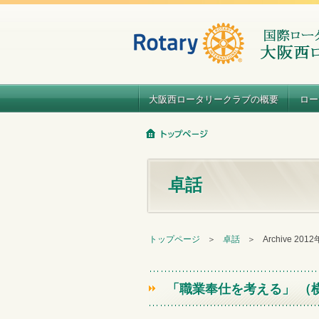
大阪西ロータリークラブの概要
ロー
卓話
トップページ
＞
卓話
＞
Archive 201
「職業奉仕を考える」 （