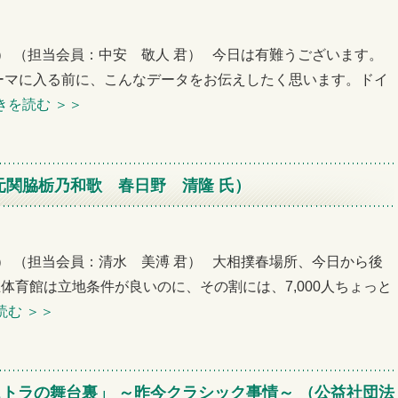
例会） （担当会員：中安 敬人 君） 今日は有難うございます。
ーマに入る前に、こんなデータをお伝えしたく思います。ドイ
きを読む
＞＞
元関脇栃乃和歌 春日野 清隆 氏）
例会） （担当会員：清水 美溥 君） 大相撲春場所、今日から後
体育館は立地条件が良いのに、その割には、7,000人ちょっと
読む
＞＞
トラの舞台裏」 ～昨今クラシック事情～ （公益社団法