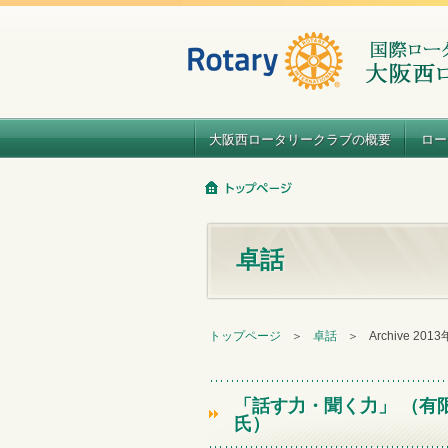
大阪西ロータリークラブの概要
ロー
卓話
トップページ
＞
卓話
＞
Archive 201
「話す力・聞く力」 （有
氏）