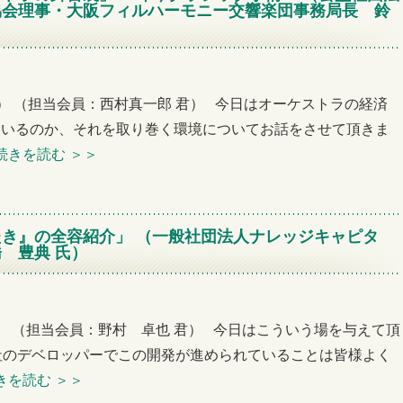
協会理事・大阪フィルハーモニー交響楽団事務局長 鈴
例会） （担当会員：西村真一郎 君） 今日はオーケストラの経済
ているのか、それを取り巻く環境についてお話をさせて頂きま
続きを読む
＞＞
き』の全容紹介」 （一般社団法人ナレッジキャピタ
 豊典 氏）
例会） （担当会員：野村 卓也 君） 今日はこういう場を与えて頂
社のデベロッパーでこの開発が進められていることは皆様よく
きを読む
＞＞