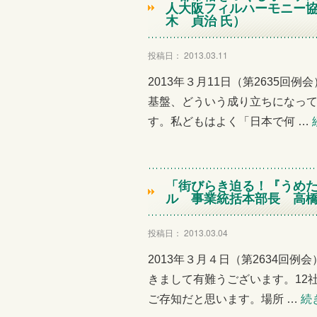
人大阪フィルハーモニー
木 貞治 氏）
投稿日： 2013.03.11
2013年３月11日（第2635回
基盤、どういう成り立ちになっ
す。私どもはよく「日本で何 …
「街びらき迫る！『うめた
ル 事業統括本部長 高橋
投稿日： 2013.03.04
2013年３月４日（第2634回
きまして有難うございます。12
ご存知だと思います。場所 …
続