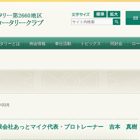
タリーとは
例会情報
奉仕活動
トピックス
同好会
ロー
3年03月
限会社あっとマイク代表・プロトレーナー 吉本 真樹