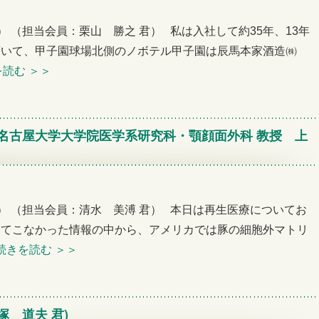
例会） （担当会員：栗山 勝之 君） 私は入社して約35年、13年
頂いて、甲子園球場北側のノボテル甲子園は辰馬本家酒造㈱
を読む
＞＞
(名古屋大学大学院医学系研究科・顎顔面外科 教授 上
例会） （担当会員：清水 美溥 君） 本日は再生医療についてお
出てこなかった情報の中から、アメリカでは豚の細胞外マトリ
続きを読む
＞＞
塚 道夫 君)