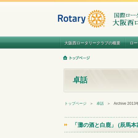
大阪西ロータリークラブの概要
ロー
卓話
トップページ
＞
卓話
＞
Archive 201
「灘の酒と白鹿」 (辰馬