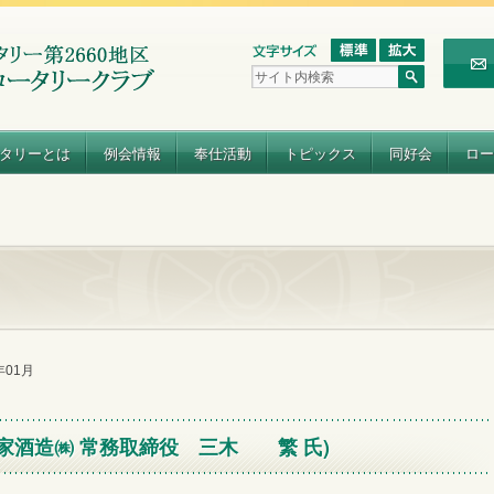
タリーとは
例会情報
奉仕活動
トピックス
同好会
ロー
3年01月
本家酒造㈱ 常務取締役 三木 繁 氏)