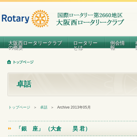
大阪西ロータリークラブ
ロータリー
例会情
の概要
とは
報
卓話
トップページ
＞
卓話
＞
Archive 2013年05月
「銀 座」 （大倉 昊 君）