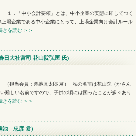
回例会） １．「中小会計要領」とは、中小企業の実態に即してつく
非上場企業である中小企業にとって、上場企業向け会計ルール
続きを読む
＞＞
春日大社宮司 花山院弘匡 氏)
例会） （担当会員：鴻池眞太郎 君） 私の名前は花山院（かさん
くい難しい名前ですので、子供の頃には困ったことが多々あり
続きを読む
＞＞
池 忠彦 君)