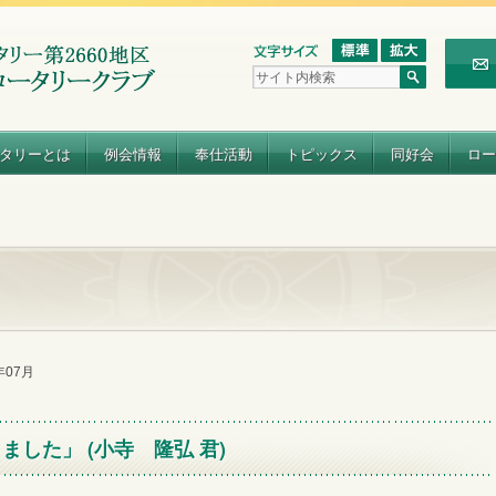
タリーとは
例会情報
奉仕活動
トピックス
同好会
ロー
2年07月
した」 (小寺 隆弘 君)