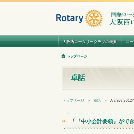
大阪西ロータリークラブの概要
ロー
卓話
トップページ
＞
卓話
＞
Archive 201
「『中小会計要領』ができま