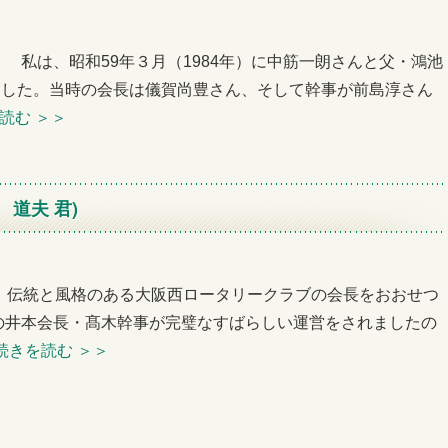
会） 私は、昭和59年３月（1984年）に中筋一朗さんと父・鴻池
ました。当時の会長は儀賀尚豊さん、そして幹事が前島淳さん
を読む
＞＞
 道夫 君)
例会） 伝統と風格のある大阪西ロータリークラブの会長をおおせつ
の井本会長・髙木幹事が完璧なすばらしい運営をされましたの
続きを読む
＞＞