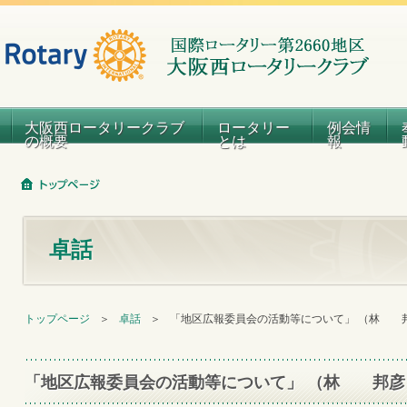
大阪西ロータリークラブ
ロータリー
例会情
の概要
とは
報
卓話
トップページ
＞
卓話
＞
「地区広報委員会の活動等について」 （林 邦
「地区広報委員会の活動等について」 （林 邦彦