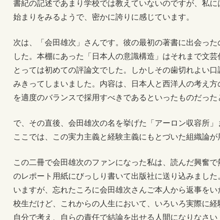
書紀の記述であまり学校では教えていないのですが、私に
始まりをみるようで、密かに誇りに感じています。
次は、「会田雄次」さんです。彼の最初の著書に出会った
した。本棚にあった「日本人の意識構造」はそれまで文芸
とっては初めての評論文でした。しかしその歯切れよい口
みきってしまいました。内容は、日本人と西洋人の考え方
を適度のバランスで採用すべきであるといったものだった
で、その直後、会田雄次の名を挙げた「アーロン収容所」
ここでは、この実力主義と経験主義にもとづいた組織論が
この二冊で会田雄次のファンになった私は、読んだ興奮で
のレポート用紙にびっしり書いて出版社に送り込みました
いますが、忘れたころに会田雄次さんご本人から返事をい
校生だけど、これからの人生において、いろいろ実際に経
自分で考え、自らの責任で結論を出せる人間になりなさい