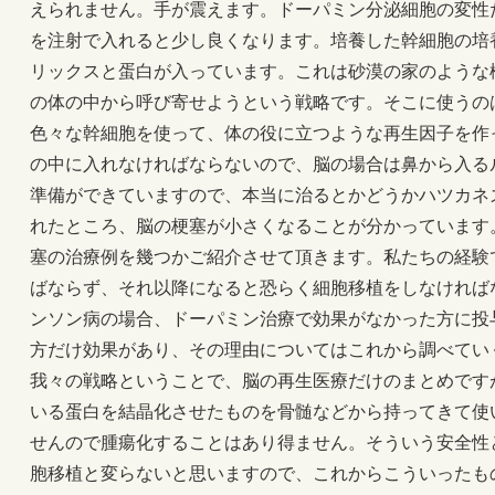
えられません。手が震えます。ドーパミン分泌細胞の変性
を注射で入れると少し良くなります。培養した幹細胞の培
リックスと蛋白が入っています。これは砂漠の家のような
の体の中から呼び寄せようという戦略です。そこに使うの
色々な幹細胞を使って、体の役に立つような再生因子を作
の中に入れなければならないので、脳の場合は鼻から入る
準備ができていますので、本当に治るとかどうかハツカネ
れたところ、脳の梗塞が小さくなることが分かっています
塞の治療例を幾つかご紹介させて頂きます。私たちの経験
ばならず、それ以降になると恐らく細胞移植をしなければ
ンソン病の場合、ドーパミン治療で効果がなかった方に投
方だけ効果があり、その理由についてはこれから調べてい
我々の戦略ということで、脳の再生医療だけのまとめです
いる蛋白を結晶化させたものを骨髄などから持ってきて使
せんので腫瘍化することはあり得ません。そういう安全性
胞移植と変らないと思いますので、これからこういったも