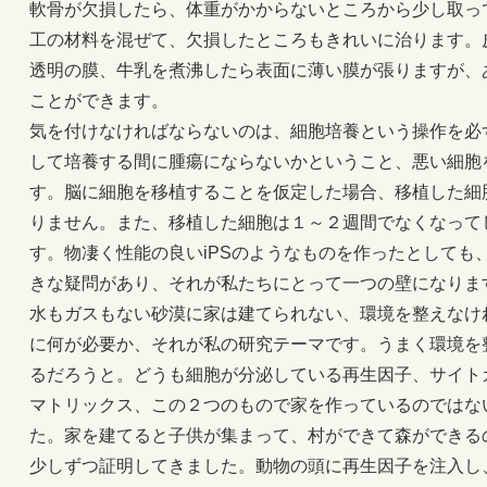
軟骨が欠損したら、体重がかからないところから少し取っ
工の材料を混ぜて、欠損したところもきれいに治ります。
透明の膜、牛乳を煮沸したら表面に薄い膜が張りますが、
ことができます。
気を付けなければならないのは、細胞培養という操作を必
して培養する間に腫瘍にならないかということ、悪い細胞
す。脳に細胞を移植することを仮定した場合、移植した細
りません。また、移植した細胞は１～２週間でなくなって
す。物凄く性能の良いiPSのようなものを作ったとしても
きな疑問があり、それが私たちにとって一つの壁になりま
水もガスもない砂漠に家は建てられない、環境を整えなけ
に何が必要か、それが私の研究テーマです。うまく環境を
るだろうと。どうも細胞が分泌している再生因子、サイト
マトリックス、この２つのもので家を作っているのではな
た。家を建てると子供が集まって、村ができて森ができる
少しずつ証明してきました。動物の頭に再生因子を注入し