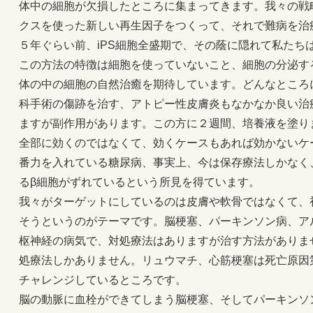
体中の細胞が欠損したところに集まってきます。我々の戦
クスを使った新しい再生因子をつくって、それで難病を治
５年ぐらい前、iPS細胞全盛期で、その蔭に隠れて私たち
この方法の特徴は細胞を使っていないこと、細胞の分泌す
体の中の細胞の自然治癒を期待しています。どんなところ
科手術の傷跡を治す、アトピー性皮膚炎もなかなか良い治
ますが副作用があります。この方に２週間、培養液を塗り
全部に効くのではなくて、効くケースもあれば効かないケ
番力を入れている糖尿病、事実上、今は保存療法しかなく
るβ細胞がずれているという所見を得ています。
我々がターゲットにしているのは皮膚や軟骨ではなくて、
そうというのがテーマです。脳梗塞、パーキンソン病、ア
枢神経の病気で、対処療法はありますが治す方法がありま
処療法しかありません。リュウマチ、心筋梗塞は死亡原因
チャレンジしているところです。
脳の動脈に血栓ができてしまう脳梗塞、そしてパーキンソ