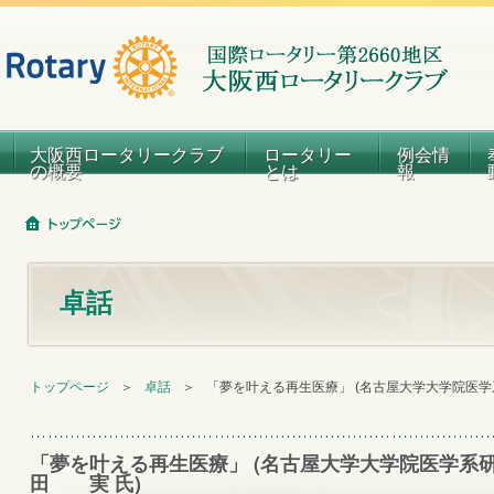
大阪西ロータリークラブ
ロータリー
例会情
の概要
とは
報
卓話
トップページ
＞
卓話
＞
「夢を叶える再生医療」 (名古屋大学大学院医学
「夢を叶える再生医療」 (名古屋大学大学院医学系
田 実 氏)