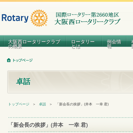
大阪西ロータリークラブ
ロータリー
例会情
の概要
とは
報
卓話
トップページ
＞
卓話
＞
「新会長の挨拶」(井本 一幸 君)
「新会長の挨拶」(井本 一幸 君)