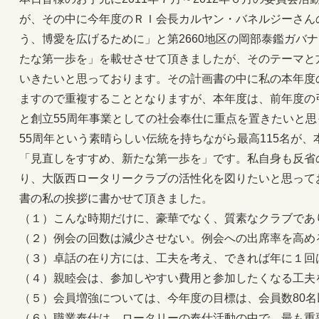
が、その中に今年度のＲＩ会長カルヤン・バネルジーさん
う、博愛を広げるために」と第2660地区の岡部泰鑑ガバ
たな第一歩を」を載せさせて頂きましたが、そのテーマと
いきたいと思っております。その計画書の中に私の本年度
ますので重複することとなりますが、本年度は、前年度の
と創立55周年事業としての社会奉仕に重点を置きたいと思
55周年という素晴らしい伝統を持ちながら最高115名が、
「見直しをすすめ、新たな第一歩を」です。私自身も反省
り、大阪西ロータリークラブの活性化を図りたいと思って
書の私の挨拶に書かせて頂きました。
（１）こんな時期だけに、豪華でなく、質素なクラブであ
（２）例会の回数は減少させない。例会への出席率を高め
（３）卓話の在り方には、工夫を考え、できれば年に１回
（４）親睦会は、参加しやすい費用と参加したくなる工夫
（５）会員増強については、今年度の目標は、会員数80
（６）職業奉仕は、ロータリーの奉仕活動の中で、最も重