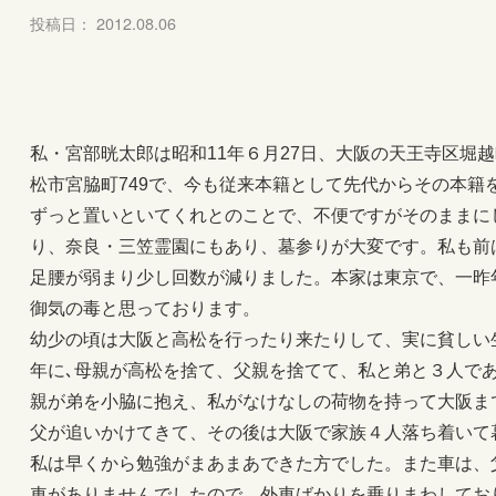
投稿日： 2012.08.06
私・宮部晄太郎は昭和11年６月27日、大阪の天王寺区堀
松市宮脇町749で、今も従来本籍として先代からその本籍
ずっと置いといてくれとのことで、不便ですがそのままに
り、奈良・三笠霊園にもあり、墓参りが大変です。私も前
足腰が弱まり少し回数が減りました。本家は東京で、一昨
御気の毒と思っております。
幼少の頃は大阪と高松を行ったり来たりして、実に貧しい生
年に､母親が高松を捨て、父親を捨てて、私と弟と３人で
親が弟を小脇に抱え、私がなけなしの荷物を持って大阪ま
父が追いかけてきて、その後は大阪で家族４人落ち着いて
私は早くから勉強がまあまあできた方でした。また車は、
車がありませんでしたので、外車ばかりを乗りまわしてお