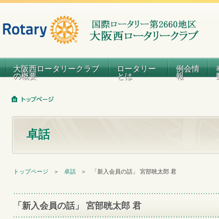
大阪西ロータリークラブ
ロータリー
例会情
の概要
とは
報
卓話
トップページ
＞
卓話
＞
「新入会員の話」 宮部晄太郎 君
「新入会員の話」 宮部晄太郎 君