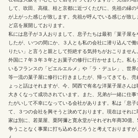
して、吹田、高槻、桂と京都に近づくたびに、先祖の縁の
が上がった感じが致します。先祖が呼んでいる感じが致し
ど店を展開しております。
私には息子が３人おりまして、息子たちは最初「菓子屋を
したが、いつの間にか、３人とも私の会社に潜り込んで働
りたい」と言うと親として拒絶する気持ちがおこりません
外国に７年３年３年とお菓子の修行に行かせました。私も
いるフランスの「ピエルエルメ」や「ラ・デュレ」、世界
等一流の菓子屋に修行に行きましたが、帰ってきても、売
ょっと話はそれますが、今、関西で有名な洋菓子屋さんは
大きくなって成功されています。また、兄弟が一緒に仕事
たがいして不幸になっている会社があります。私は「息子
て、３つの会社を興そうと決めております。現在はそれに
家は別に、若菜屋、栗阿彌と寛永堂がそれぞれ年商30億、
争うことなく事業に打ち込めるだろうと考えておりますが
ん。