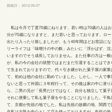
投稿日： 2012.05.07
私は今月で丁度70歳にねります。若い時は70歳の人は
分が70歳になりますと、まだ若いと思っております。ロー
出たり入ったり致しましたが、もう40年間ほどお世話に
リーライフは「味噌汁の中の麩」みたいに「浮かばず、沈
いますのでそう成長しておりません。また仕事の方は一般
が、私の今の会社の状態ではまだまだ引退することはでき
て生まれておりますので、代々引き継がれた菓子屋の家業
て、初めは他の会社に勤めていました。しかし、一人で事
ないと思って外国に３年程行って、その後は家の中に潜り
ら、二男の兄が「長男だけではなく、自分も独立して菓子
それに便乗して私も菓子屋をやることになりました。千鳥
て、京都が先祖の地でした。私は先祖の故郷の地、関西で
在私は大阪を中心として店を持っておりますが、先祖の地