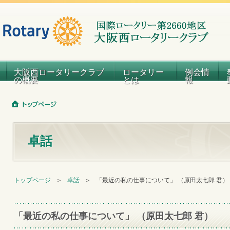
大阪西ロータリークラブ
ロータリー
例会情
の概要
とは
報
卓話
トップページ
＞
卓話
＞
「最近の私の仕事について」 （原田太七郎 君）
「最近の私の仕事について」 （原田太七郎 君）