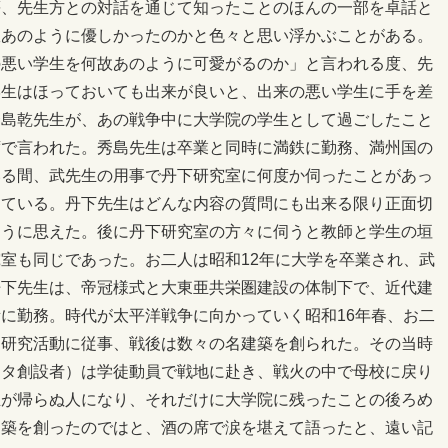
等、先生方との対話を通じて知ったことのほんの一部を卓話と
故あのように優しかったのかと色々と思い浮かぶことがある。
の悪い学生を何故あのように可愛がるのか」と言われる度、先
学生はほっておいても出来が良いと、出来の悪い学生に手を差
秀島乾先生が、あの戦争中に大学院の学生として過ごしたこと
席で言われた。秀島先生は卒業と同時に満鉄に勤務、満州国の
いる間、武先生の用事で丹下研究室に何度か伺ったことがあっ
っている。丹下先生はどんな内容の質問にも出来る限り正面切
ように思えた。後に丹下研究室の方々に伺うと教師と学生の垣
室も同じであった。お二人は昭和12年に大学を卒業され、武
丹下先生は、帝冠様式と大東亜共栄圏建設の体制下で、近代建
に勤務。時代が太平洋戦争に向かっていく昭和16年春、お二
り研究活動に従事、戦後は数々の名建築を創られた。その当時
ンタ創設者）は学徒動員で戦地に赴き、戦火の中で母校に戻り
生が帰らぬ人になり、それだけに大学院に残ったことの後ろめ
建築を創ったのではと、酒の席で涙を堪えて語ったと、遠い記