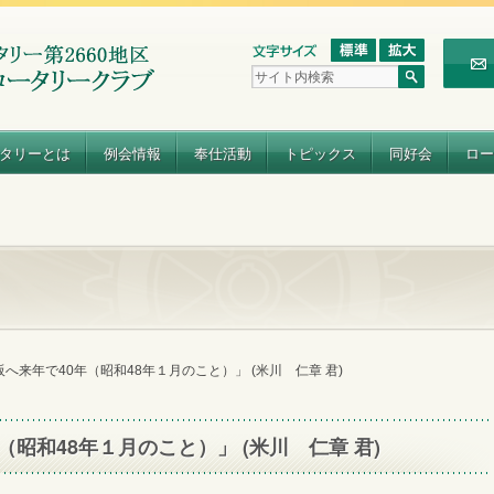
タリーとは
例会情報
奉仕活動
トピックス
同好会
ロー
へ来年で40年（昭和48年１月のこと）」 (米川 仁章 君)
昭和48年１月のこと）」 (米川 仁章 君)