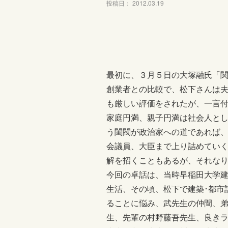
投稿日： 2012.03.19
最初に、３月５日の大塚融氏「
創業者との比較で、松下さんは
も厳しい評価をされたが、一言
家庭円満、親子円満は社会人と
う閨閥が政治家への道であれば
会議員、大臣まで上り詰めてい
解を招くこともあるが、それな
今回の卓話は、当時早稲田大学
生活、その頃、松下で建築･都市
ることに悩み、武先生の仲間、
生、先輩の村野藤吾先生、良き