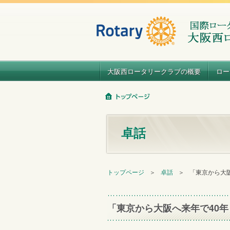
大阪西ロータリークラブの概要
ロー
卓話
トップページ
＞
卓話
＞
「東京から大阪
「東京から大阪へ来年で40年（