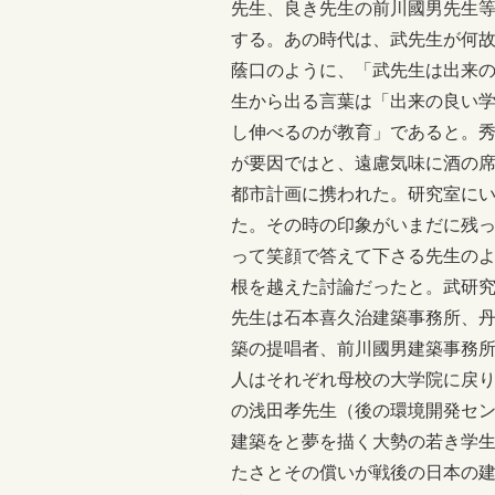
先生、良き先生の前川國男先生
する。あの時代は、武先生が何
蔭口のように、「武先生は出来
生から出る言葉は「出来の良い
し伸べるのが教育」であると。
が要因ではと、遠慮気味に酒の
都市計画に携われた。研究室に
た。その時の印象がいまだに残
って笑顔で答えて下さる先生の
根を越えた討論だったと。武研究
先生は石本喜久治建築事務所、
築の提唱者、前川國男建築事務所
人はそれぞれ母校の大学院に戻
の浅田孝先生（後の環境開発セ
建築をと夢を描く大勢の若き学
たさとその償いが戦後の日本の