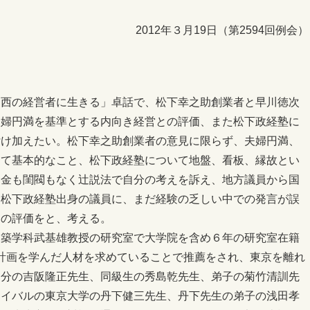
2012年３月19日（第2594回例会）
関西の経営者に生きる」卓話で、松下幸之助創業者と早川徳次
夫婦円満を基準とする内向き経営との評価、また松下政経塾に
付け加えたい。松下幸之助創業者の意見に限らず、夫婦円満、
して基本的なこと、松下政経塾について地盤、看板、縁故とい
、金も閨閥もなく辻説法で自分の考えを訴え、地方議員から国
く松下政経塾出身の議員に、まだ経験の乏しい中での発言が誤
りの評価をと、考える。
建築学科武基雄教授の研究室で大学院を含め６年の研究室在籍
計画を学んだ人材を求めていることで推薦をされ、東京を離れ
弟分の吉阪隆正先生、同級生の秀島乾先生、弟子の菊竹清訓先
ライバルの東京大学の丹下健三先生、丹下先生の弟子の浅田孝