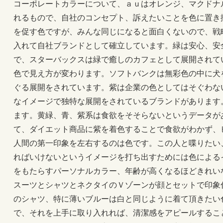
コーポレートカラーについて、ａｕはオレンジ、マクドナ
れるもので、自社のコンセプト、訴えたいことを色に置き
を促す色ですが、みんな同じになると面白くないので、戦
入れて自社ブランドとして確立しています。緑は安心、安
で、スターバックスは緑で癒しのカフェとして展開されて
色で見え方が変わります。ソフトバンクは無彩色の中に犬
ぐる展開をされています。紫は企業の色としてはそぐわな
なイメージで独特な展開をされているブランドがあります
ます。黄緑、青、紫系は食欲をそそらないというデータが
て、ダイエット商品に紫を着色することで食欲がわかず、
人間の第一印象を左右するのは色です。この人と喋りたい
ればいけないというイメージを打ち出すためには色による
をもたらすパーソナルカラー、年齢が高くなるほどきれい
スーツとシャツとネクタイのＶゾーンが顔とセットで印象
のシャツ、特に薄いブルーは白と同じように着て頂きたい
で、それを上手に取り入れれば、清潔感をアピールするこ