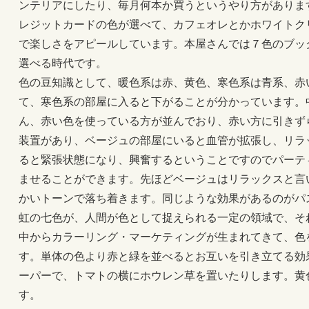
ンテリアにしたり、毎月何本か買うというやり方がありま
レジットカードの色が選べて、カフェオレとかホワイトク
で楽しさをアピールしています。本屋さんでは７色のブッ
選べる時代です。
色の豆知識として、暖色系は赤、黄色、寒色系は青系、赤
て、寒色系の部屋に入ると下がることが分かっています。
ん、赤い色を使っている方が並んでおり、赤い方に引きず
装置があり、ベージュの部屋にいると血管が拡張し、リラ
ると緊張状態になり、興奮するということですのでパーテ
ませることができます。先ほどベージュはリラックスと言
かいトーンで落ち着きます。同じような効果があるのがパ
虹の七色が、人間が色として捉えられる一定の領域で、そ
中からカラーリング・マーケティングが生まれてきて、色
す。単体の色より赤と緑を並べるとお互いを引き立てる効
ーパーで、トマトの横にホウレン草を置いたりします。黄
す。