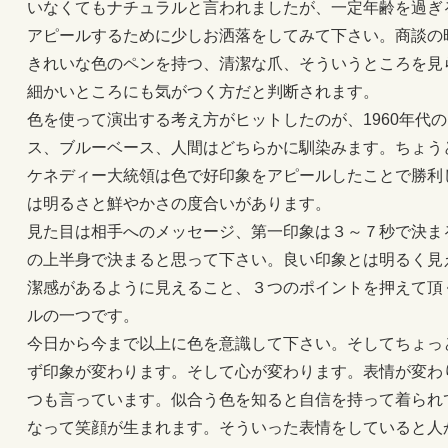
いなくてもナチュラルと言われましたが、一定年齢を過ぎ
アピールするために少しお洒落をしてみて下さい。商談の
きれいな色のペンを持つ、清潔な爪、そういうところを見
細かいところにも気がつく方だと判断されます。
色を使って演出する考え方がヒットしたのが、1960年代
ス、ブルーベース、人間はどちらかに馴染みます。ちょう
ケネディー大統領は色で好印象をアピールしたことで勝利
は明るさと鮮やかさの度合いがあります。
見た目は相手へのメッセージ、第一印象は３～７秒で決ま
の上半身で決まると思って下さい。良い印象とは明るく見
潔感があるように見えること、３つのポイントを押えて頂
ルの一つです。
今日から今まで以上に色を意識して下さい。そしてちょっ
ず印象が変わります。そして心が変わります。表情が変わ
つも言っています。似合う色を知ると自信を持って着られ
なって笑顔が生まれます。そういった表情をしていると人