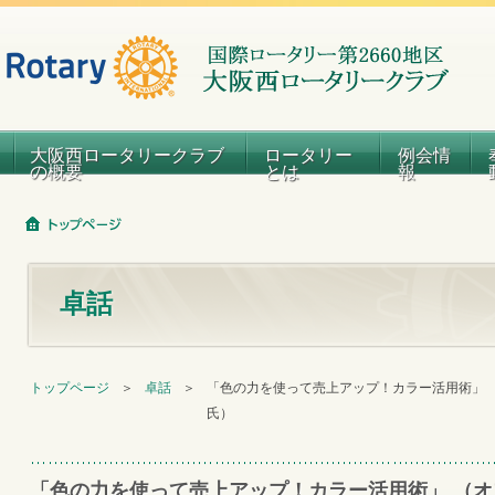
大阪西ロータリークラブ
ロータリー
例会情
の概要
とは
報
卓話
トップページ
＞
卓話
＞
「色の力を使って売上アップ！カラー活用術」
氏）
「色の力を使って売上アップ！カラー活用術」 （