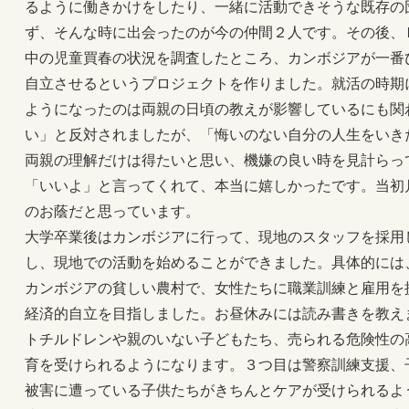
るように働きかけをしたり、一緒に活動できそうな既存の
ず、そんな時に出会ったのが今の仲間２人です。その後、
中の児童買春の状況を調査したところ、カンボジアが一番
自立させるというプロジェクトを作りました。就活の時期
ようになったのは両親の日頃の教えが影響しているにも関
い」と反対されましたが、「悔いのない自分の人生をいき
両親の理解だけは得たいと思い、機嫌の良い時を見計らっ
「いいよ」と言ってくれて、本当に嬉しかったです。当初
のお蔭だと思っています。
大学卒業後はカンボジアに行って、現地のスタッフを採用
し、現地での活動を始めることができました。具体的には
カンボジアの貧しい農村で、女性たちに職業訓練と雇用を
経済的自立を目指しました。お昼休みには読み書きを教え
トチルドレンや親のいない子どもたち、売られる危険性の
育を受けられるようになります。３つ目は警察訓練支援、
被害に遭っている子供たちがきちんとケアが受けられるよ