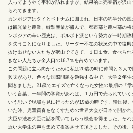
入ってようやく平和が訪れますが、結果的に売春宿が沢山
られてきます。
カンボジアはタイとベトナムに囲まれ、日本の約半分の国土
は観光業と農業、縫製産業が盛んで、都市部と農村部の格
ンボジアの辛い歴史は、ポルポト派という勢力が一時期政
を失うことになりました。リーダー不在の状況の中で復興
抜け出せない人たちが沢山でてきて、１日１食、食べられ
きない人たちが全人口の18.7％を占めています。
この問題に立ち向かうために私は20歳の時に仲間と３人
興味があり、色々な国際問題を勉強する中で、大学２年生
聞きました。21歳でエイズで亡くなった女性の最期の「
いう言葉、一年間の学資があれば、１万円で売られていく少
いう思いで現場を見に行ったのが19歳の時です。帰国後
いた時、児童買春をなくすための世界大会が日本で開かれ
大臣や法務大臣に話を聞いてもらう機会を得ました。それま
近い大学生の声を集めて提案させて頂きました。その後、