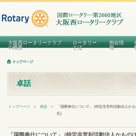
大阪西ロータリークラブ
ロータリー
例会情
の概要
とは
報
卓話
トップページ
＞
卓話
＞
「国際奉仕について」 (特定非営利活動法人か
氏)
「国際奉仕について」 (特定非営利活動法人かもの