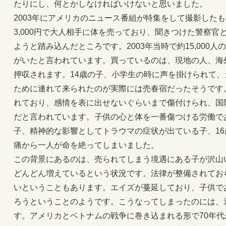
たりにし、何とかしなければいけないと思いました。
2003年にアメリカのニュース番組が特集をして撮影した
3,000円で大人相手に体を売っており、聞きつけた警察
ようと踏み込んだところです。2003年当時で約15,000
がいたと言われています。買っているのは、現地の人、海
押収されます。14歳の子、小学生の時に声を掛けられて
ために連れて来られたのが実際には売春宿だったそうです
れており、感情を表に出せないぐらいまで傷付けられ、国
だと言われています。子供の心と体を一番傷つける労働で
子、精神的な影響としてトラウマの症状が出ている子、1
痛から一人が命を絶ってしまいました。
この背景にあるのは、売られてしまう境遇にある子が沢山
どんどん増えているという状況です。法律が整備されてお
いということもあります。エイズが蔓延しており、子供で
ろうということのようです。こうなってしまったのには、
す。アメリカとベトナムの戦争に巻き込まれる形で70年代