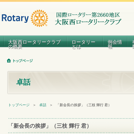
大阪西ロータリークラブ
ロータリー
例会情
の概要
とは
報
卓話
トップページ
＞
卓話
＞
「新会長の挨拶」（三枝 輝行 君）
「新会長の挨拶」（三枝 輝行 君）