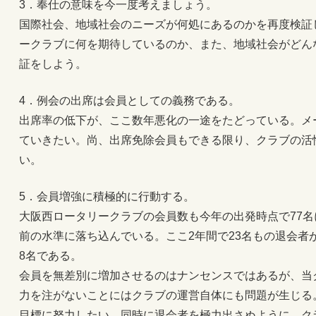
3．奉仕の意味を今一度考えましょう。
国際社会、地域社会のニーズが何処にあるのかを再度検証
ークラブに何を期待しているのか、また、地域社会がどん
証をしよう。
4．例会の出席は会員としての義務である。
出席率の低下が、ここ数年悪化の一途をたどっている。メ
ていきたい。尚、出席免除会員もできる限り、クラブの活
い。
5．会員増強に積極的に行動する。
大阪西ロータリークラブの会員数も今年の出発時点で77名に
前の水準に落ち込んでいる。ここ2年間で23名もの退会者
8名である。
会員を無差別に増加させるのはナンセンスではあるが、当
力を注がないことにはクラブの運営自体にも問題が生じる
目標に努力したい。同時に退会者を極力出さぬように、ク