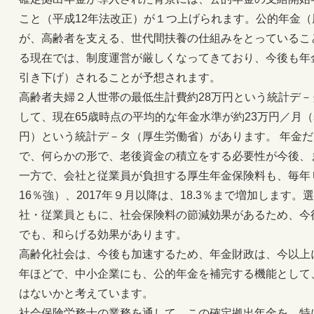
こと（平成12年法改正）が１つ上げられます。公的年金
が、高齢者を支える、世代間扶養の仕組みをとっているこ
る現在では、制度運営が厳しくなってきており、今後も年
引き下げ）されることが予想されます。
高齢者夫婦２人世帯の最低生計費約28万円という統計デ－
して、現在65歳時点の平均的な年金水準が約23万円／月（基
円）という統計デ－タ（厚生労働省）があります。 年金
で、何らかの形で、老後資金の積立をする必要性が今後、
一方で、会社と従業員が負担する厚生年金保険料も、毎年ＵＰ
16％強）、2017年９月以降は、18.3％まで増加します
社・従業員ともに、社会保険料の節減効果があるため、今
でも、和らげる効果があります。
高齢化社会は、今後も加速するため、年金財政は、今以上
年ほどで、中小企業にも、公的年金を補完する機能として
はないかと考えています。
社会保険労務士の業務を通して、この確定拠出年金を、特