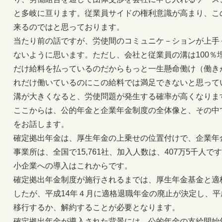
と多岐に亘ります。従業員サイドの権利意識が高まり、こ
来るのではと思っております。
当たり前の話ですが、労使間のコミュニケ－ションが上手
ないように思います。ただし、会社と従業員の溝は100％
だけ給料を払っているのだからもっと一生懸命働け（働き
れだけ働いているのにこの給料では満足できないと思って
溝が大きくなると、労使問題が発生する確率が高くなりま
ここからは、公的年金と企業年金制度の全体像と、その中
をお話します。
確定拠出年金は、厚生年金の上乗せの位置付けで、企業年
事業所は、全国で15,761社、加入人数は、407万5千人
小企業への導入はこれからです。
確定拠出年金制度が施行されるまでは、厚生年金基金と適
したが、平成14年４月に適格退職年金の廃止が決定し、平
移行するか、解約することが必要となります。
確定拠出年金が導入された背景には、公的年金の支給開始年