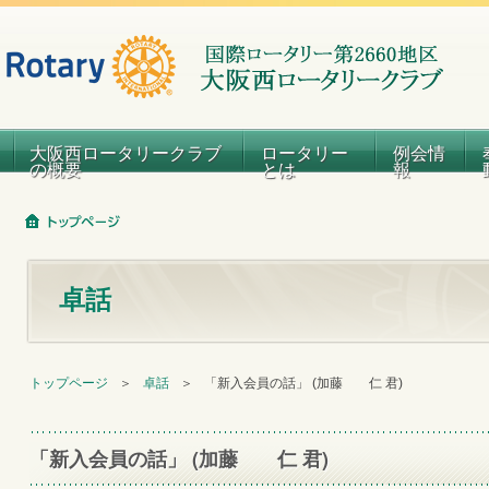
大阪西ロータリークラブ
ロータリー
例会情
の概要
とは
報
卓話
トップページ
＞
卓話
＞
「新入会員の話」 (加藤 仁 君)
「新入会員の話」 (加藤 仁 君)