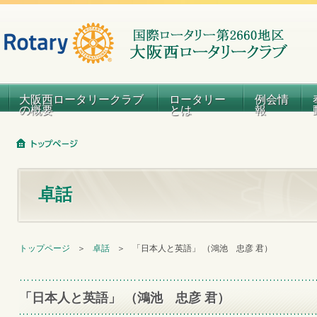
大阪西ロータリークラブ
ロータリー
例会情
の概要
とは
報
卓話
トップページ
＞
卓話
＞
「日本人と英語」 （鴻池 忠彦 君）
「日本人と英語」 （鴻池 忠彦 君）