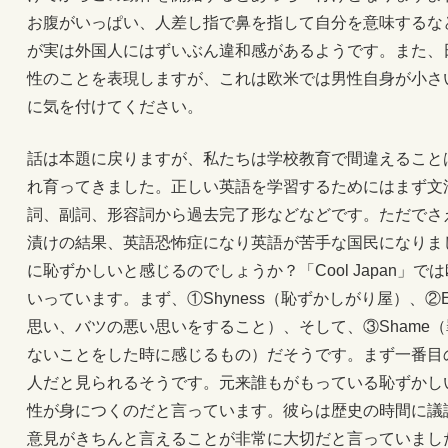
お腹がいっぱい、人差し指で鼻を指して自分を意味するな
が実は外国人にはずいぶん違和感があるようです。また、
性のことを表現しますが、これは欧米では男性自身が小さ
に気を付けてください。
話は本題に戻りますが、私たちは学校教育で間違えること
れ育ってきました。正しい英語を学習するためにはまず文
詞、副詞、形容詞から過去完了形などなどです。ただでさ
漬けの結果、英語恐怖症になり英語が苦手な国民になりま
に恥ずかしいと感じるのでしょうか？「Cool Japan」
いっています。まず、①Shyness（恥ずかしがり屋）、②Emb
思い、バツの悪い思いをすること）、そして、③Shame
ないことをした時に感じるもの）だそうです。まず一番目の
人だと見られるそうです。元来誰もがもっている恥ずかし
性が身につくのだと言っています。彼らは歴史の時間に議
意見がきちんと言えることが非常に大切だと言っていました。二番