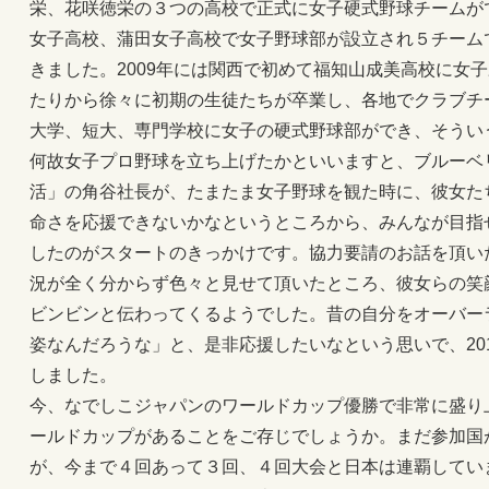
栄、花咲徳栄の３つの高校で正式に女子硬式野球チームがで
女子高校、蒲田女子高校で女子野球部が設立され５チーム
きました。2009年には関西で初めて福知山成美高校に女
たりから徐々に初期の生徒たちが卒業し、各地でクラブチ
大学、短大、専門学校に女子の硬式野球部ができ、そうい
何故女子プロ野球を立ち上げたかといいますと、ブルーベ
活」の角谷社長が、たまたま女子野球を観た時に、彼女た
命さを応援できないかなというところから、みんなが目指
したのがスタートのきっかけです。協力要請のお話を頂い
況が全く分からず色々と見せて頂いたところ、彼女らの笑
ビンビンと伝わってくるようでした。昔の自分をオーバー
姿なんだろうな」と、是非応援したいなという思いで、20
しました。
今、なでしこジャパンのワールドカップ優勝で非常に盛り
ールドカップがあることをご存じでしょうか。まだ参加国
が、今まで４回あって３回、４回大会と日本は連覇してい