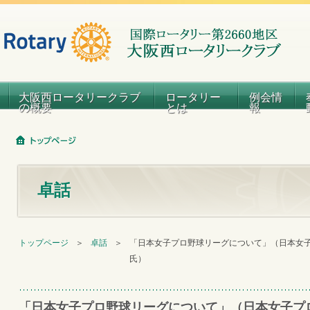
大阪西ロータリークラブ
ロータリー
例会情
の概要
とは
報
卓話
トップページ
＞
卓話
＞
「日本女子プロ野球リーグについて」（日本女子
氏）
「日本女子プロ野球リーグについて」（日本女子プ