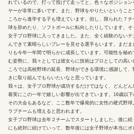
れているので、打って投げて走ってと、色々なポジション
ヤーが非常に多いです。また、野球をやりたいということ
ころから進学する子も増えています。但し、限られた７チ
球を辞めたり、ソフトボールに転向したりしています。そ
女子プロ野球に入ってきました。また、全く経験のないテ
んできて素晴らしいプレーを見せる選手もいます。まだま
りも今年一年間で明らかに成長しています。可能性を秘め
む姿勢に、我々としては彼女らに技術はプロとしての高い
ころでは高校野球の延長、野球ができる環境に感謝して、
きに取り組んでもらいたいなと思っています。
我々は、女子プロ野球が成功するだけではなく、どんどん
着実にこの一年で嬉しい影響が出てきています。16歳以
その大会もあるなど、ここ数年で爆発的に女性の硬式野球
ラブチームも増えると思われます。
女子プロ野球は去年２チームでスタートしました。後に続
にも絶対に続けていって、数年後には女子野球が本当にポ