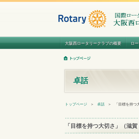
大阪西ロータリークラブの概要
ロー
卓話
トップページ
＞
卓話
＞
「目標を持つ大
「目標を持つ大切さ」（滋賀・