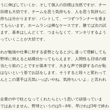
ように伸ばしていくか、そして個人の目標は当然ですが、チー
の目標も大切です。チームを思う気持ちを、人を思う気持ちに
気持ちは分かりますが、バントして、一つずつランナーを進ま
してもらいます。ホームランは稀なケースです。勝てば次の試
けます。基本はしんどくて、つまらなくて、マンネリするよう
やっていくことが大切です。
これが勉強や仕事に対する姿勢となると少し違って理解しても
で野球に例えると結構分かってもらえます。人間性も日頃の積
、当たり前のことですが基本です。大きな声で挨拶するのが恥
ではないという形でお話をします。そうすると段々と変わって
さんとこの選手は元気いっぱいやね。気持ちいいよ」と言われ
。
が企業の中で柱となってくれたらという思いで頑張っていま
ではありません。野球というのは5～6年、早ければ3年で終わ