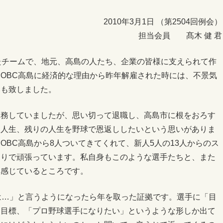
2010年3月1日 （第2504回例会）
担当会員 髙木 健 君
たチームで、地元、高島の人たち、企業の皆様に支えられて作
OBC高島に経済的な理由から昨年解雇された時には、不景気
いも致しました。
勤務していましたが、思い切って退職し、高島市に根をおろす
た人生、残りの人生を野球で恩返ししたいという思いがありま
OBC高島から8人ついてきてくれて、新人5人の13人からのス
もりで頑張っています。私自身もこのような選手たちと、また
を感じているところです。
は…」と言うようになったら年を取った証拠です。選手に「目
な目標、「プロ野球選手になりたい」というような形しか出て