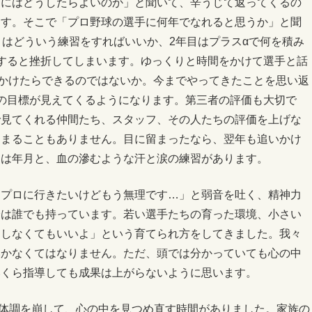
るにはどうしたらよいのか」と聞いて、辛うじて返ってくるの
ます。そこで「プロ野球の選手に何年でなれると思うか」と聞
目はどういう練習をすればいいか、2年目はプラスαで何を積み
すると挫折してしまいます。ゆっくりと時間をかけて選手と話
年かけたらできるのではないか。今までやってきたことを思い返
の目標が見えてくるようになります。第三者の評価も大切で
で見てくれる仲間たち、スタッフ、その人たちの評価を上げな
留まることもありません。目に留まったなら、翌年も追いかけ
には年月と、血の滲むような汗と涙の練習があります。
「プロに行きたいけどもう無理です…」と弱音を吐く、精神力
分は誰でも持っています。若い選手たちの育った環境、小さい
をしなくてもいいよ」という育てられ方をしてきました。我々
いかなくてはなりません。ただ、頭では分かっていても心の中
いくら指導しても成果は上がらないように思います。
し体調を崩して、心の中を見つめ直す時間がありました。家族の