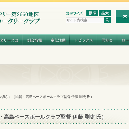
タリーとは
例会情報
奉仕活動
トピックス
同好会
ロー
切さ」（滋賀・高島ベースボールクラブ監督 伊藤 剛吏 氏）
高島ベースボールクラブ監督 伊藤 剛吏 氏）