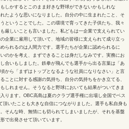
、もしかするとこのまま好きな野球ができないかもしれな
切れたような思いになりました。自分の中に生まれたこと、そ
こうということでした。この環境で育ってきた子供たち、我々
らも厳しいことも言いました。私どもは一企業で支えられてい
市の企業に雇用して頂いて、地域の皆様に支えられて成り立っ
求められるのは人間力です。選手たちが企業に認められるに
いいのかを考え、まずできることは身だしなみです。実務にお
話し合いもしました。鉄拳が飛んでも選手から出る言葉は「あ
日頃から「まずはトップとなるような社員になりなさい」と言
えることに対する感謝の気持ち、自分の気持ちをかき立てる、
かもしれません。そうなると野球においても結果がついてきま
入ります。OBC高島は夏のクラブ選手権に出場し全国でベス
て頂いたことも大きな自信につながりました。選手も私自身も
す。そんな時、無情にも切られてしまいましたが、それを基盤
う形で出発させて頂いています。