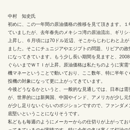
中村 知史氏
初めに、この一年間の原油価格の推移を見て頂きます。１年
ていましたが、去年春先のメキシコ湾の原油流出、ギリシ
上昇し、６月頃には70ドル近辺、そこからじわじわと上
ました。そこにチュニジアやエジプトの問題、リビアの政情
になってきています。もう少し長い期間を見ますと、2008年
ぐらいまでＷＴＩが上昇。原油価格は私たちのように実需
機マネーということで動いており、ここ数年、特に半年ぐ
投機の対象になって更に上がってきています。
今後どうなるかというと、一般的な見通しでは、日本は需
が、世界的には新興国、中国やインド、アメリカが少し元
が少し足りないぐらいのポジションですので、ファンダメ
底堅いということになりそうです。
私どもも毎週のようにメーカーからの仕切りが上がってお
ってきているのが実情です。特に今年の冬は寒くて灯油の