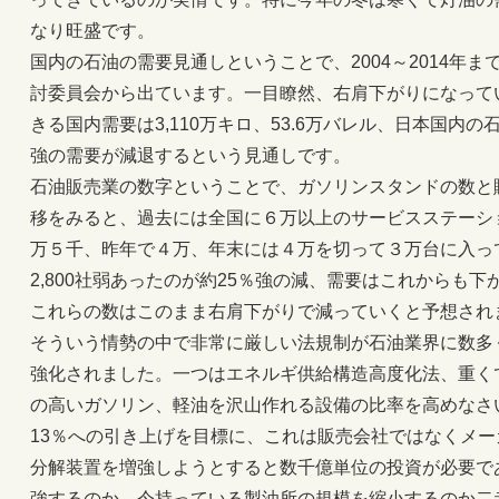
なり旺盛です。
国内の石油の需要見通しということで、2004～2014年ま
討委員会から出ています。一目瞭然、右肩下がりになっていま
きる国内需要は3,110万キロ、53.6万バレル、日本国内
強の需要が減退するという見通しです。
石油販売業の数字ということで、ガソリンスタンドの数と
移をみると、過去には全国に６万以上のサービスステーシ
万５千、昨年で４万、年末には４万を切って３万台に入っ
2,800社弱あったのが約25％強の減、需要はこれからも
これらの数はこのまま右肩下がりで減っていくと予想され
そういう情勢の中で非常に厳しい法規制が石油業界に数多
強化されました。一つはエネルギ供給構造高度化法、重く
の高いガソリン、軽油を沢山作れる設備の比率を高めなさ
13％への引き上げを目標に、これは販売会社ではなくメ
分解装置を増強しようとすると数千億単位の投資が必要で
強するのか、今持っている製油所の規模を縮小するのか二