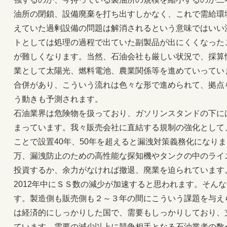
油所の閉鎖、設備廃棄を打ち出すしかなく、これで需給環
えていた過剰設備の問題は解消されるという意味ではいい
トとしては処理の過程で出ていた副製品が出にくくなった
が難しくなります。当然、石油会社も厳しい状況で、採算
業として太陽光、燃料電池、農業関係等を進めていっていま
合併があり、こういう流れは色々な形で進められて、拠点
う動きも予測されます。
石油業界は危険物を扱っており、ガソリンスタンドの下に
まっています。我々販売会社に直結する規制の強化として
ことで設置40年、50年を超えると漏洩対策義務化になり
万、漏洩防止のための高性能な探知機やタンクの中のライ
投資するか、余力がなければ撤退、廃業を迫られています。
2012年中にＳＳ数の減少が加速すると思われます。そん
す。製造側も販売側も２～３年の間にこういう課題を与え
は経済的にしっかりした国で、需要もしっかりしており、
ています。需要の減少以上に競争相手となる石油業者の数