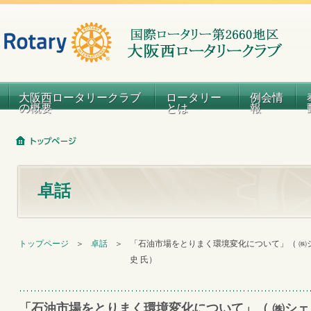
大阪西ロータリークラブ
ロータリー
例会情
の概要
とは
報
卓話
トップページ
＞
卓話
＞
「石油市場をとりまく環境変化について」（ ㈱
史 氏）
「石油市場をとりまく環境変化について」（ ㈱シ