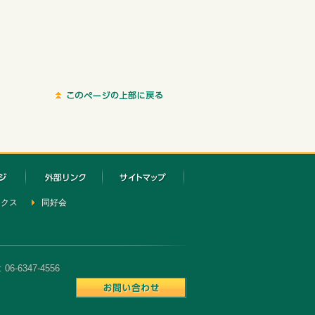
ックス
同好会
6-6347-4556