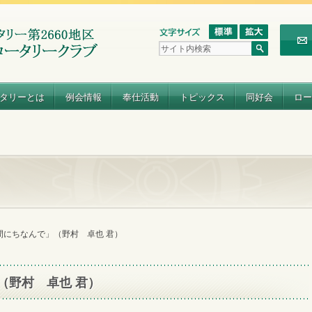
タリーとは
例会情報
奉仕活動
トピックス
同好会
ロー
間にちなんで」（野村 卓也 君）
（野村 卓也 君）