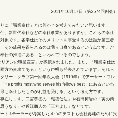
2011年10月17日（第2574回例会）
なりに「職業奉仕」とは何か？を考えてみたいと思います。
奉仕、新世代奉仕などの奉仕事業がありますが、これらの奉仕
の対象です。各奉仕はそのメリットを享受するのは誰か第三者
合、その成果を得られるのは我々自身であるという点です。だ
業奉仕の推進にある、といわれているのでしょう。
ータリアンの職業宣言」が採択されました。また、「職業奉仕は
員両方の責務である」という声明も発表されています。それら
タリー・クラブ第一回年次大会（1910年）でアーサー・フレ
its most who serves his fellows best」にあるといわ
て最も奉仕したものが利益を受ける、という考え方です。
も存在します。二宮尊徳の「報徳仕法」や石田梅岩の「実の商
を思うなり」や近江商人の「三方よし」などです。
ートJ.テーラーが考案した４つのテストも会社再建のために実