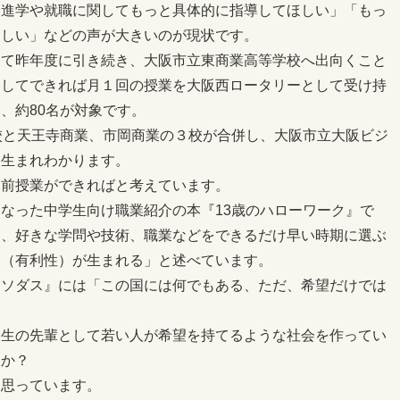
「進学や就職に関してもっと具体的に指導してほしい」「もっ
ほしい」などの声が大きいのが現状です。
して昨年度に引き続き、大阪市立東商業高等学校へ出向くこと
としてできれば月１回の授業を大阪西ロータリーとして受け持
、約80名が対象です。
校と天王寺商業、市岡商業の３校が合併し、大阪市立大阪ビジ
て生まれわかります。
出前授業ができればと考えています。
なった中学生向け職業紹介の本『13歳のハローワーク』で
て、好きな学問や技術、職業などをできるだけ早い時期に選ぶ
ジ（有利性）が生まれる」と述べています。
クソダス』には「この国には何でもある、ただ、希望だけでは
人生の先輩として若い人が希望を持てるような社会を作ってい
うか？
と思っています。