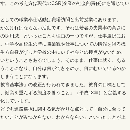
す。この考え方は現代のCSR(企業の社会的責任)にも通じてい
ブとしての職業奉仕活動は職場訪問と出前授業にあります。
いかなければならない活動です。それは若者の失業率の高さに
業の採用減、といったことも理由の一つですが、仕事選択にお
す。中学や高校生の時に職業観や仕事についての情報を得る機
先生方自身がずっと学校の中にいて社会との接点がないため、
らいということもあるでしょう。そのまま、仕事に就く、ある
いうことになり、自分は何ができるのか、何にむいているのか
てしまうことになります。
「教育基本法」の改正が行われてきました。教育の目標として
、勤労を重んずる態度を養うこと」（平成18年）と定義する
強化しています。
などでも進路選択に関する気がかりな点として「自分に合って
りたいことがみつからない、わからならい」といったことが上