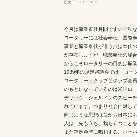
投稿日： 2011.10.17
今月は職業奉仕月間ですので私
ロータリーには社会奉仕、国際
事業と職業奉仕が違う点は奉仕
が存在しますが、職業奉仕の場
からこそロータリーの目的は職
1989年の規定審議会では「ロ
ロータリー・クラブとクラブ会
のもとになっているのは米国ロー
デリック・シェルドンのスピーチ「He prof
れています。つまり社会に対し
同じような思想は昔から日本に
人は、先も立ち、我も立つこと
また毎例会時に唱和する、ハーバ