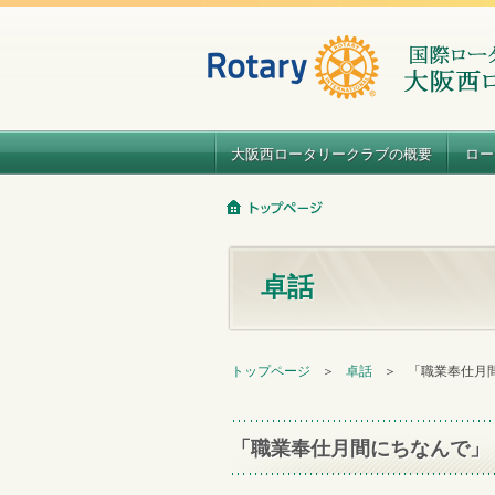
大阪西ロータリークラブの概要
ロー
卓話
トップページ
＞
卓話
＞
「職業奉仕月
「職業奉仕月間にちなんで」