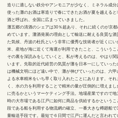
造りに適しない鉄分やアンモニアが少なく、ミネラル成分
使った灘のお酒は寒造りで春にできたお酒が夏を越えると
酒と呼ばれ、全国に広まっていきました。
灘五郷の清酒のシェアは30％超あり、それに続くのが京都
めています。灘酒発展の理由として輸送に耐える良質な酒
た気候、丹波の杜氏という非常に優秀な技術者が近くにい
米、産地が海に近くて海運が利用できたこと、こういうこ
その裏を深読みをしていくと、私が考えるのは、やはり関
います。先取的近代経営の気質が灘を日本一にしていった
は機械文明にほど遠い中で、灘が伸びていったのは、六甲
よる水車精米をいち早く取り入れたことにあります。それ
く、水の力を利用することで精米の量が圧倒的に増えまし
に売るかというマーケティング手法。地場産業ですので地
時の大市場である江戸に如何に商品を供給するかというこ
段である船を利用する物流網の確立、一番大きな樽廻船で3
量輸送手段です。最短で６日間で江戸に運んだと言われて