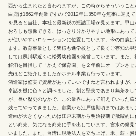
西から生まれたと言われますが、この時からそういうこと
白鹿は1662年創業ですので2012年に350年を無事に迎
を見ると当社、本社と最新鋭の瓶詰工場が見えます。甲山
おろしも想像できる、はっきり分かりやすい地形にあって
が使いやすいロケーションに位置しています。今の白鹿は
ます。教育事業として皆様も進学校として良くご存知の甲
しては夙川駅近くに松秀幼稚園を経営しています。また、
解消を目指して「かえで保育園」を２年前にオープンさせ
先ほどご紹介しましたがホテル事業も行っています。
酒造家は堅実で資産があっていいですねと言われますが、
卓話を機に色々と調べました。割と堅実であまり無茶をし
が、長い歴史のなかで、この業界にあって消えていった蔵
残ってやってきました。創業から江戸後期頃まではあまり
造㈱が大きくなったのは江戸末期から明治後期で飛躍的に
とい商売、気になる商売に手を出しています。宮水の発見
いました。また、台湾に現地法人を立ち上げ、米、薪・炭