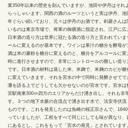
業350年以来の歴史を刻んでいますが、池田や伊丹はそれ
らっしゃいます。関西の酒のルーツというと実は伊丹、池田
年ぐらい続いており、元々は伊丹のお酒です。剣菱さんは
いるのは東京市場で、将軍の御膳酒に指定され、江戸に広
日本酒の造り方は世界に冠たる酒の造り方と言われていま
ールに変えるのが基本です。ワインは果汁の糖分を酵母が
酒は米の澱粉を糖分に変えるのと、糖分をアルコールに変
時に進行させますので、非常にコントロールの難しい造り
です。日本酒の材料は蒸した米、米麹で、米麹のカビが糖
に変えていきます。それを宮水の中で同時に発酵させてで
灘を語る上でどうしても欠かせないのが宮水です。宮水は
宮駅南東300ｍ四方のエリアからだけ湧き出し、それも非
す。３つの地下水脈の合流点で湧き出す水で、法安寺伏流
ものです。これを発見したのは魚崎の桜正宗さんで、184
っていましたが、工程をすべて同じにしても味が異なり、
にあるとし、これをもって「宮水の発見」とされています