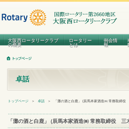
大阪西ロータリークラブ
ロータリー
例会情
の概要
とは
報
卓話
トップページ
＞
卓話
＞
「灘の酒と白鹿」 (辰馬本家酒造㈱ 常務取締役
「灘の酒と白鹿」 (辰馬本家酒造㈱ 常務取締役 三