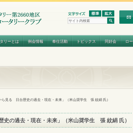
タリーとは
例会情報
奉仕活動
トピックス
同好会
ロー
から見る 日台歴史の過去・現在・未来」（米山奨学生 張 紋絹 氏）
歴史の過去・現在・未来」（米山奨学生 張 紋絹 氏）