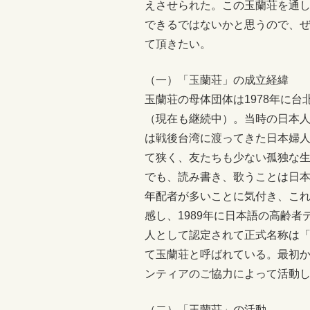
えさせられた。この玉蘭荘を通
できるではないかと思うので、
て頂きたい。
（一）「玉蘭荘」の成立経緯
玉蘭荘の母体団体は1978年に
（現在も継続中）。当時の日本
は戦後台湾に渡ってきた日本婦
て狭く、友たちも少ない孤独な
でも、読み書き、歌うことは日
年配者が多いことに気付き、こ
感し、1989年に日本語の高齢者
人として認定されて正式名称は
て玉蘭荘と呼ばれている。最初
ンティアのご協力によって活動
（二）「玉蘭荘」の活動