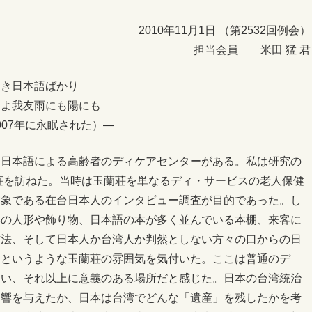
2010年11月1日 （第2532回例会）
担当会員 米田 猛 君
しき日本語ばかり
えよ我友雨にも陽にも
・2007年に永眠された）―
う日本語による高齢者のディケアセンターがある。私は研究の
蘭荘を訪ねた。当時は玉蘭荘を単なるディ・サービスの老人保健
対象である在台日本人のインタビュー調査が目的であった。し
本の人形や飾り物、日本語の本が多く並んでいる本棚、来客に
作法、そして日本人か台湾人か判然としない方々の口からの日
」というような玉蘭荘の雰囲気を気付いた。ここは普通のデ
違い、それ以上に意義のある場所だと感じた。日本の台湾統治
影響を与えたか、日本は台湾でどんな「遺産」を残したかを考