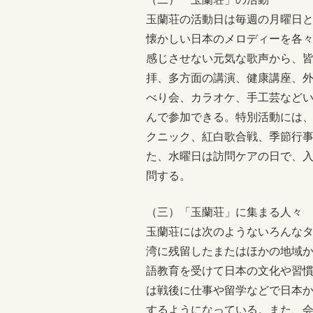
玉蘭荘の活動日は毎週の月曜日と
懐かしい日本のメロディーを各
感じさせない元気な歌声から、
拝、多方面の講演、健康講座、
べり会、カラオケ、手工芸など
んで参加できる。特別活動には
クニック、紅白歌合戦、季節行
た、水曜日は訪問ケアの日で、
問する。
（三）「玉蘭荘」に集まる人々
玉蘭荘には次のようないろんな
湾に残留したまたはほかの地域
語教育を受けて日本の文化や習
は戦後に仕事や留学などで日本
するようになっている。また、