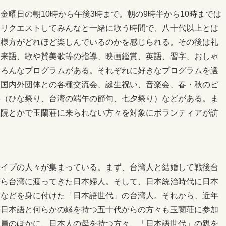
金曜日の朝10時から午後3時まで。朝の9時半から10時までは
々リクエストしてみんなと一緒に歌う時間で、八十代以上とは
皆様方がどれほど楽しんでいるのかを感じられる。その後は礼
外来語、歌や賛美歌等の指導、映画鑑賞、英語、習字、おしゃ
いろんなプログラムがある。それぞれに好きなプログラムを選
、国内外団体との各種交流会、誕生祝い、音楽会、春・秋のピ
事（ひな祭り、台湾の端午の節句、七夕祭り）などがある。ま
入院とかで玉蘭荘に来られない方々を対象にボランティアが訪
タイプの人々が集まっている。まず、台湾人と結婚して戦後台
から台湾に渡ってきた日本婦人。そして、日本統治時代に日本
慣などを身に付けた「日本語世代」の台湾人。それから、近年
か日本語と何らかの縁を持つ五十代からの方々も玉蘭荘に参加
会員のほかに、日本人の母を持つ方々、「日本語世代」の親を