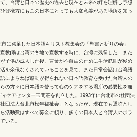
して、台湾と日本の歴史の過去と現在と未来の絆を理解し予想
ぜひ皆様方にもこの日本にとっても大変意義がある場所を知っ
台北市に発足した日本語キリスト教集会の「聖書と祈りの会」
人宣教師は台湾の各地で宣教する時に、台湾に残留した、また
人が子供の成人した後、言葉が不自由のために生活範囲が極め
生活を余儀なくされていることを見て、また日常会話は台湾語
本語によらねば感動が得られない日本語教育を受けた台湾人の
れらの方々に日本語を使って心のケアをする場所の必要性を痛
ディケアセンター玉蘭荘を創立した。1993年に台北市の社団法
「社団法人台北市松年福祉会」となったが、現在でも通称とし
から活動費はすべて募金に頼り、多くの日本人と台湾人のボラ
している。