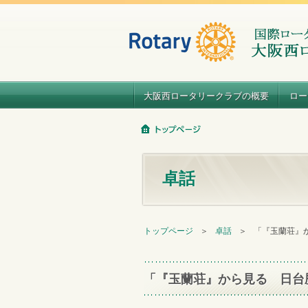
大阪西ロータリークラブの概要
ロー
卓話
トップページ
＞
卓話
＞
「『玉蘭荘』
「『玉蘭荘』から見る 日台