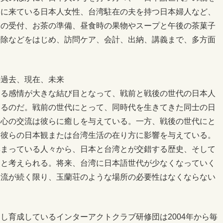
しに来ている日本人女性、台湾駐在の夫を持つ日本婦人など、
日の受付、お茶の準備、昼食時の果物やスープと午後の茶菓子
掃除などをはじめ、訪問ケア、会計、出納、講義まで、多方面
。
の過去、現在、未来
する感情が大きな結び目となって、戦前と戦後の世代の日本人
いるのだ。戦前の世代にとって、同時代を生きてきた同士の日
た心の交流は彼らに癒しを与えている。一方、戦後の世代にと
は彼らの日本観または台湾生活の在り方に影響を与えている。
集まっている人々から、日本と台湾とが交錯する歴史、そして
ると考えられる。将来、台湾に日本語世代が少なくなっていく
交流が続く限り、玉蘭荘のような場所の必要性はなくならない
し育成しているインターアクトクラブ研修団は2004年から毎