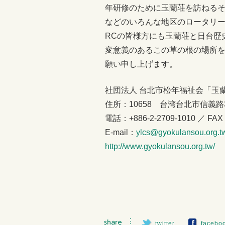
年研修のために玉蘭荘を訪ねるそ
などのいろんな地区のロータリ
RCの皆様方にも玉蘭荘と日台歴
変意義のあるこの草の根の場所
願い申し上げます。
社団法人 台北市松年福祉会「玉
住所：10658 台湾台北市信義路3段
電話：+886-2-2709-1010 ／ FAX：
E-mail：
ylcs@gyokulansou.org.t
http://www.gyokulansou.org.tw/
twitter
facebo