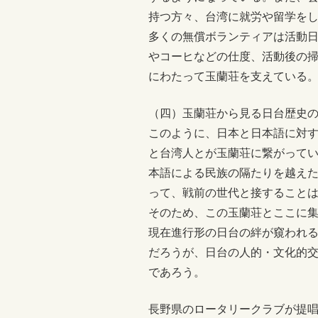
持つ方々、台湾に就労や留学を
多くの無償ボランティアは活動
やコーヒなどの仕度、活動後の
にわたって玉蘭荘を支えている
（四）玉蘭荘から見る日台歴史
このように、日本と日本語に対
と台湾人とが玉蘭荘に繋がって
本語による民族の隔たりを越え
って、戦前の世代と接すること
そのため、この玉蘭荘とここに
現在進行形の日台の絆が窺われ
だろうが、日台の人的・文化的
であろう。
長野県のロータリークラブが提唱